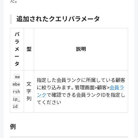
た。
追加されたクエリパラメータ
パ
ラ
メ
型
説明
ー
タ
me
指定した会員ランクに所属している顧客
文
mbe
に絞り込みます。管理画面>顧客>
会員ラ
字
rsh
ンク
で確認できる会員ランクIDを指定し
列
ip_
てください
id
例