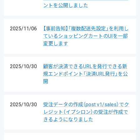
ントを公開しました
2025/11/06
【事前告知】「複数配送先設定」を利用し
ているショッピングカートのUIを一部
変更します
2025/10/30
顧客が決済できるURLを発行できる新
規エンドポイント「決済URL発行」を公
開
2025/10/30
受注データの作成（post v1/sales）でク
レジット（イプシロン）の受注が作成で
きるようになりました